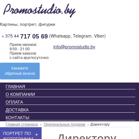
Skip
to
content
Картины, портрет, фигурки
+ 375 44
(Whatsapp, Telegram, Viber)
717 05 69
Прием звонков:
info@promostudio.by
9:00 - 21:00
Прием заказов
c сайта круглосуточно
Закажите
обратный звонок
ГЛАВНАЯ
О КОМПАНИИ
ОПЛАТА
ДОСТАВКА
КОНТАКТЫ
Главная страница
»
Оригинальные подарки
»
Директору
+
ПОРТРЕТ ПО
Директору
ФОТОГРАФИИ