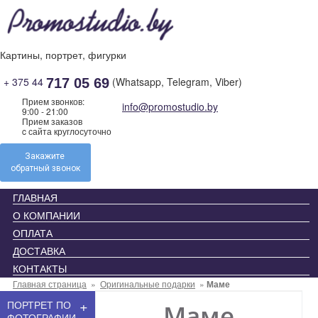
Skip
to
content
Картины, портрет, фигурки
+ 375 44
(Whatsapp, Telegram, Viber)
717 05 69
Прием звонков:
info@promostudio.by
9:00 - 21:00
Прием заказов
c сайта круглосуточно
Закажите
обратный звонок
ГЛАВНАЯ
О КОМПАНИИ
ОПЛАТА
ДОСТАВКА
КОНТАКТЫ
Главная страница
»
Оригинальные подарки
»
Маме
+
ПОРТРЕТ ПО
Маме
ФОТОГРАФИИ