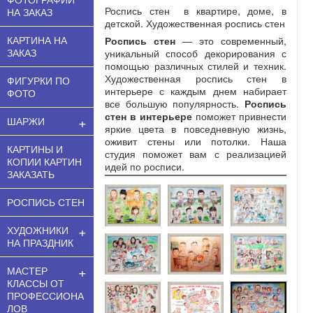
Роспись стен в квартире, доме, в
НА ЗАКАЗ
детской. Художественная роспись стен
КАРТИНА НА
Роспись стен
— это современный,
ЗАКАЗ
уникальный способ декорирования с
помощью различных стилей и техник.
Художественная роспись стен в
ФИГУРКИ ПО
интерьере с каждым днем набирает
ФОТО
все большую популярность.
Роспись
стен в интерьере
поможет привнести
+
ШАРЖИ
яркие цвета в повседневную жизнь,
оживит стены или потолки. Наша
КАРТИНЫ И
студия поможет вам с реализацией
КОПИИ КАРТИН
идей по росписи.
ЗАКАЗАТЬ
РОСПИСЬ СТЕН
+
ХУДОЖНИКИ
НА ПРАЗДНИК
+
МАСТЕР
КЛАССЫ ОТ
ПРОФЕССИОНА
ЛОВ