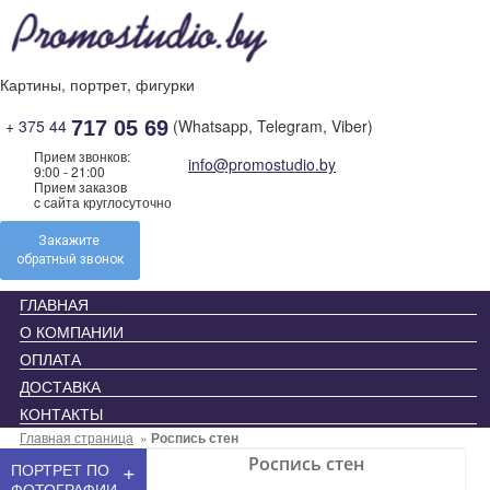
Skip
to
content
Картины, портрет, фигурки
+ 375 44
(Whatsapp, Telegram, Viber)
717 05 69
Прием звонков:
info@promostudio.by
9:00 - 21:00
Прием заказов
c сайта круглосуточно
Закажите
обратный звонок
ГЛАВНАЯ
О КОМПАНИИ
ОПЛАТА
ДОСТАВКА
КОНТАКТЫ
Главная страница
»
Роспись стен
Роспись стен
+
ПОРТРЕТ ПО
ФОТОГРАФИИ