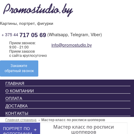
Skip
to
content
Картины, портрет, фигурки
+ 375 44
(Whatsapp, Telegram, Viber)
717 05 69
Прием звонков:
info@promostudio.by
9:00 - 21:00
Прием заказов
c сайта круглосуточно
Закажите
обратный звонок
ГЛАВНАЯ
О КОМПАНИИ
ОПЛАТА
ДОСТАВКА
КОНТАКТЫ
Главная страница
»
Мастер класс по росписи шопперов
Мастер класс по росписи
+
ПОРТРЕТ ПО
шопперов
ФОТОГРАФИИ