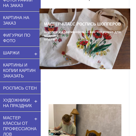
НА ЗАКАЗ
КАРТИНА НА
ЗАКАЗ
МАСТЕР-КЛАСС РОСПИСЬ ШОППЕРОВ
Шоппер и креативность — всё что нужно для
ФИГУРКИ ПО
модного
образа!
ФОТО
+
ШАРЖИ
КАРТИНЫ И
КОПИИ КАРТИН
ЗАКАЗАТЬ
РОСПИСЬ СТЕН
+
ХУДОЖНИКИ
НА ПРАЗДНИК
+
МАСТЕР
КЛАССЫ ОТ
ПРОФЕССИОНА
ЛОВ